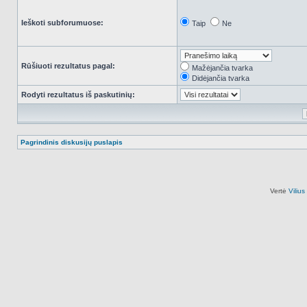
Ieškoti subforumuose:
Taip
Ne
Rūšiuoti rezultatus pagal:
Mažėjančia tvarka
Didėjančia tvarka
Rodyti rezultatus iš paskutinių:
Pagrindinis diskusijų puslapis
Vertė
Viliu