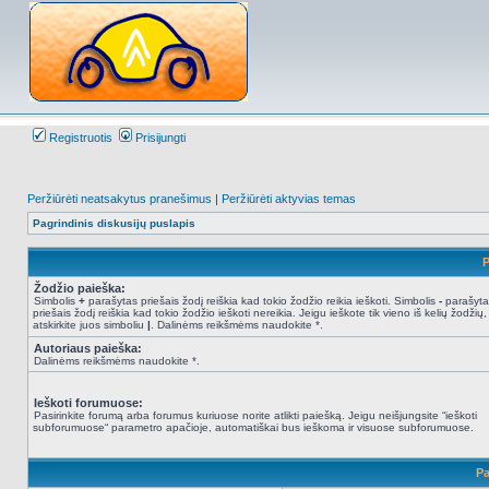
Registruotis
Prisijungti
Peržiūrėti neatsakytus pranešimus
|
Peržiūrėti aktyvias temas
Pagrindinis diskusijų puslapis
P
Žodžio paieška:
Simbolis
+
parašytas priešais žodį reiškia kad tokio žodžio reikia ieškoti. Simbolis
-
parašyta
priešais žodį reiškia kad tokio žodžio ieškoti nereikia. Jeigu ieškote tik vieno iš kelių žodžių,
atskirkite juos simboliu
|
. Dalinėms reikšmėms naudokite *.
Autoriaus paieška:
Dalinėms reikšmėms naudokite *.
Ieškoti forumuose:
Pasirinkite forumą arba forumus kuriuose norite atlikti paiešką. Jeigu neišjungsite “ieškoti
subforumuose“ parametro apačioje, automatiškai bus ieškoma ir visuose subforumuose.
Pa