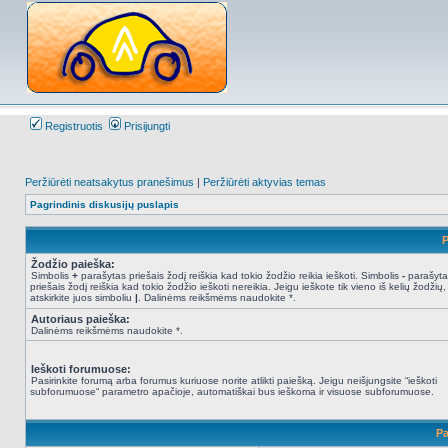
Registruotis
Prisijungti
Peržiūrėti neatsakytus pranešimus
|
Peržiūrėti aktyvias temas
Pagrindinis diskusijų puslapis
P
Žodžio paieška:
Simbolis
+
parašytas priešais žodį reiškia kad tokio žodžio reikia ieškoti. Simbolis
-
parašyta
priešais žodį reiškia kad tokio žodžio ieškoti nereikia. Jeigu ieškote tik vieno iš kelių žodžių,
atskirkite juos simboliu
|
. Dalinėms reikšmėms naudokite *.
Autoriaus paieška:
Dalinėms reikšmėms naudokite *.
Ieškoti forumuose:
Pasirinkite forumą arba forumus kuriuose norite atlikti paiešką. Jeigu neišjungsite “ieškoti
subforumuose“ parametro apačioje, automatiškai bus ieškoma ir visuose subforumuose.
Pa