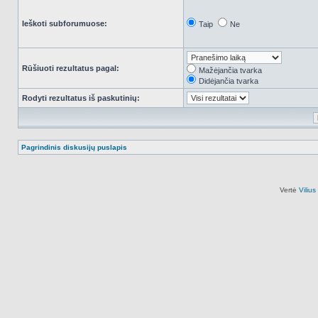
Ieškoti subforumuose:
Taip
Ne
Rūšiuoti rezultatus pagal:
Mažėjančia tvarka
Didėjančia tvarka
Rodyti rezultatus iš paskutinių:
Pagrindinis diskusijų puslapis
Vertė
Viliu