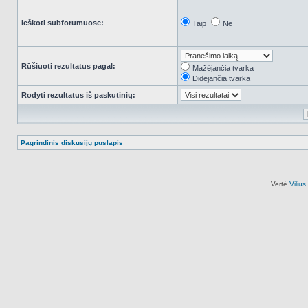
Ieškoti subforumuose:
Taip
Ne
Rūšiuoti rezultatus pagal:
Mažėjančia tvarka
Didėjančia tvarka
Rodyti rezultatus iš paskutinių:
Pagrindinis diskusijų puslapis
Vertė
Viliu