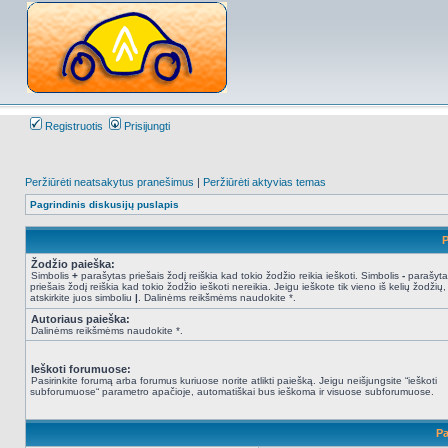
Registruotis
Prisijungti
Peržiūrėti neatsakytus pranešimus
|
Peržiūrėti aktyvias temas
Pagrindinis diskusijų puslapis
P
Žodžio paieška:
Simbolis
+
parašytas priešais žodį reiškia kad tokio žodžio reikia ieškoti. Simbolis
-
parašyta
priešais žodį reiškia kad tokio žodžio ieškoti nereikia. Jeigu ieškote tik vieno iš kelių žodžių,
atskirkite juos simboliu
|
. Dalinėms reikšmėms naudokite *.
Autoriaus paieška:
Dalinėms reikšmėms naudokite *.
Ieškoti forumuose:
Pasirinkite forumą arba forumus kuriuose norite atlikti paiešką. Jeigu neišjungsite “ieškoti
subforumuose“ parametro apačioje, automatiškai bus ieškoma ir visuose subforumuose.
Pa