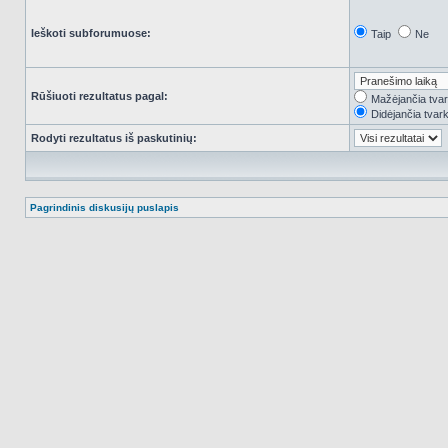
Ieškoti subforumuose:
Taip
Ne
Rūšiuoti rezultatus pagal:
Mažėjančia tva
Didėjančia tvar
Rodyti rezultatus iš paskutinių:
Pagrindinis diskusijų puslapis