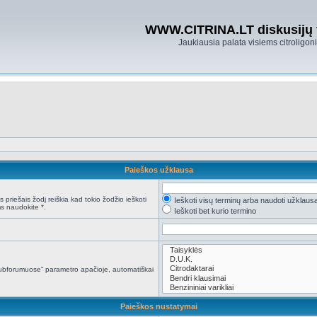
WWW.CITRINA.LT diskusijų
Jaukiausia palata visiems citroligo
Paieškos užklausa
 priešais žodį reiškia kad tokio žodžio ieškoti
Ieškoti visų terminų arba naudoti užklaus
s naudokite *.
Ieškoti bet kurio termino
i subforumuose“ parametro apačioje, automatiškai
Paieškos nustatymai