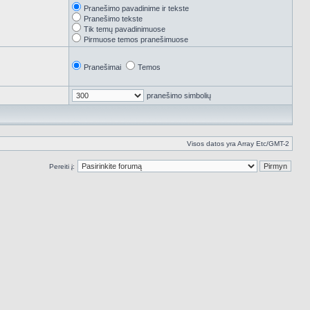
Pranešimo pavadinime ir tekste
Pranešimo tekste
Tik temų pavadinimuose
Pirmuose temos pranešimuose
Pranešimai
Temos
pranešimo simbolių
Visos datos yra Array Etc/GMT-2
Pereiti į: