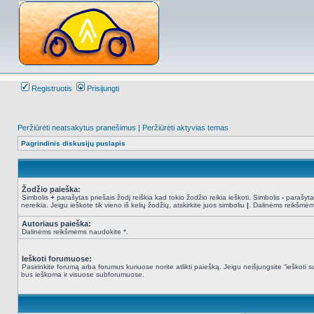
Registruotis
Prisijungti
Peržiūrėti neatsakytus pranešimus
|
Peržiūrėti aktyvias temas
Pagrindinis diskusijų puslapis
Žodžio paieška:
Simbolis
+
parašytas priešais žodį reiškia kad tokio žodžio reikia ieškoti. Simbolis
-
parašytas
nereikia. Jeigu ieškote tik vieno iš kelių žodžių, atskirkite juos simboliu
|
. Dalinėms reikšmėm
Autoriaus paieška:
Dalinėms reikšmėms naudokite *.
Ieškoti forumuose:
Pasirinkite forumą arba forumus kuriuose norite atlikti paiešką. Jeigu neišjungsite “ieškot
bus ieškoma ir visuose subforumuose.