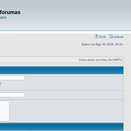
 forumas
niams
DUK
Ieškoti
Dabar yra Rgp 06 2026, 04:42
Visos datos yra Array Etc/GMT-2
ą