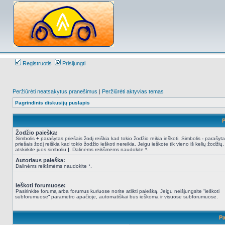
Registruotis
Prisijungti
Peržiūrėti neatsakytus pranešimus
|
Peržiūrėti aktyvias temas
Pagrindinis diskusijų puslapis
P
Žodžio paieška:
Simbolis
+
parašytas priešais žodį reiškia kad tokio žodžio reikia ieškoti. Simbolis
-
parašyta
priešais žodį reiškia kad tokio žodžio ieškoti nereikia. Jeigu ieškote tik vieno iš kelių žodžių,
atskirkite juos simboliu
|
. Dalinėms reikšmėms naudokite *.
Autoriaus paieška:
Dalinėms reikšmėms naudokite *.
Ieškoti forumuose:
Pasirinkite forumą arba forumus kuriuose norite atlikti paiešką. Jeigu neišjungsite “ieškoti
subforumuose“ parametro apačioje, automatiškai bus ieškoma ir visuose subforumuose.
Pa