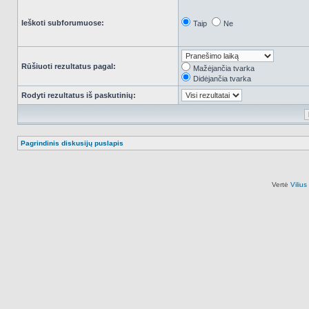
Ieškoti subforumuose:
Taip
Ne
Rūšiuoti rezultatus pagal:
Mažėjančia tvarka
Didėjančia tvarka
Rodyti rezultatus iš paskutinių:
Pagrindinis diskusijų puslapis
Vertė
Viliu