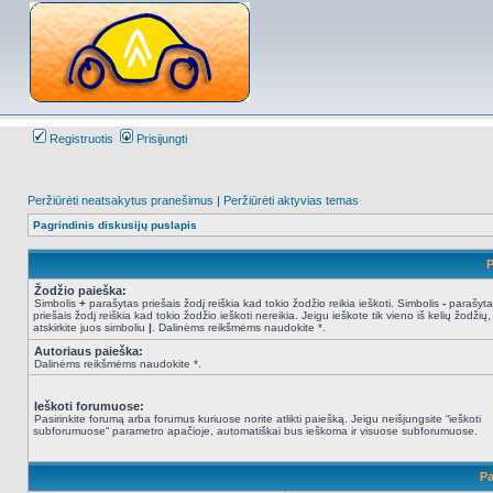
Registruotis
Prisijungti
Peržiūrėti neatsakytus pranešimus
|
Peržiūrėti aktyvias temas
Pagrindinis diskusijų puslapis
P
Žodžio paieška:
Simbolis
+
parašytas priešais žodį reiškia kad tokio žodžio reikia ieškoti. Simbolis
-
parašyta
priešais žodį reiškia kad tokio žodžio ieškoti nereikia. Jeigu ieškote tik vieno iš kelių žodžių,
atskirkite juos simboliu
|
. Dalinėms reikšmėms naudokite *.
Autoriaus paieška:
Dalinėms reikšmėms naudokite *.
Ieškoti forumuose:
Pasirinkite forumą arba forumus kuriuose norite atlikti paiešką. Jeigu neišjungsite “ieškoti
subforumuose“ parametro apačioje, automatiškai bus ieškoma ir visuose subforumuose.
Pa