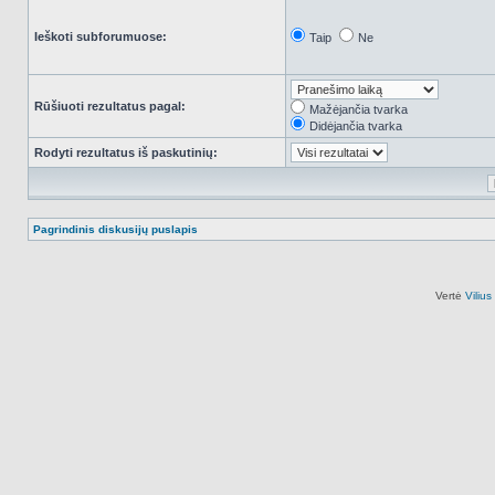
Ieškoti subforumuose:
Taip
Ne
Rūšiuoti rezultatus pagal:
Mažėjančia tvarka
Didėjančia tvarka
Rodyti rezultatus iš paskutinių:
Pagrindinis diskusijų puslapis
Vertė
Viliu