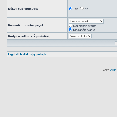
Ieškoti subforumuose:
Taip
Ne
Rūšiuoti rezultatus pagal:
Mažėjančia tvarka
Didėjančia tvarka
Rodyti rezultatus iš paskutinių:
Pagrindinis diskusijų puslapis
Vertė
Viliu