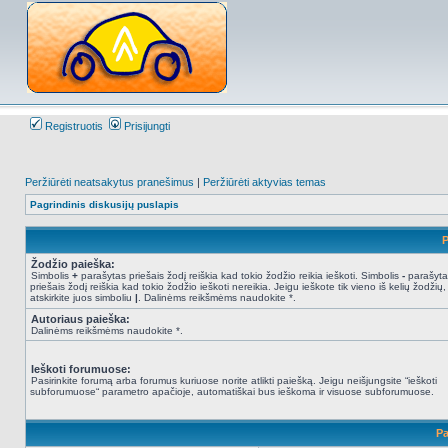
Registruotis
Prisijungti
Peržiūrėti neatsakytus pranešimus
|
Peržiūrėti aktyvias temas
Pagrindinis diskusijų puslapis
P
Žodžio paieška:
Simbolis
+
parašytas priešais žodį reiškia kad tokio žodžio reikia ieškoti. Simbolis
-
parašyta
priešais žodį reiškia kad tokio žodžio ieškoti nereikia. Jeigu ieškote tik vieno iš kelių žodžių,
atskirkite juos simboliu
|
. Dalinėms reikšmėms naudokite *.
Autoriaus paieška:
Dalinėms reikšmėms naudokite *.
Ieškoti forumuose:
Pasirinkite forumą arba forumus kuriuose norite atlikti paiešką. Jeigu neišjungsite “ieškoti
subforumuose“ parametro apačioje, automatiškai bus ieškoma ir visuose subforumuose.
Pa