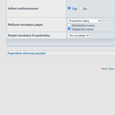
Ieškoti subforumuose:
Taip
Ne
Rūšiuoti rezultatus pagal:
Mažėjančia tvarka
Didėjančia tvarka
Rodyti rezultatus iš paskutinių:
Pagrindinis diskusijų puslapis
Vertė
Viliu