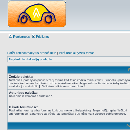
Registruotis
Prisijungti
Peržiūrėti neatsakytus pranešimus
|
Peržiūrėti aktyvias temas
Pagrindinis diskusijų puslapis
P
Žodžio paieška:
Simbolis
+
parašytas priešais žodį reiškia kad tokio žodžio reikia ieškoti. Simbolis
-
parašyta
priešais žodį reiškia kad tokio žodžio ieškoti nereikia. Jeigu ieškote tik vieno iš kelių žodžių,
atskirkite juos simboliu
|
. Dalinėms reikšmėms naudokite *.
Autoriaus paieška:
Dalinėms reikšmėms naudokite *.
Ieškoti forumuose:
Pasirinkite forumą arba forumus kuriuose norite atlikti paiešką. Jeigu neišjungsite “ieškoti
subforumuose“ parametro apačioje, automatiškai bus ieškoma ir visuose subforumuose.
Pa