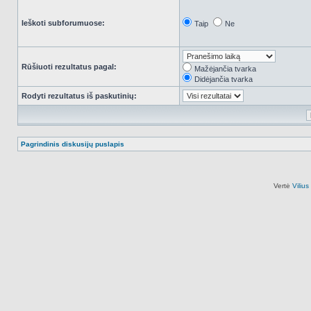
Ieškoti subforumuose:
Taip
Ne
Rūšiuoti rezultatus pagal:
Mažėjančia tvarka
Didėjančia tvarka
Rodyti rezultatus iš paskutinių:
Pagrindinis diskusijų puslapis
Vertė
Viliu