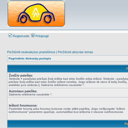
Registruotis
Prisijungti
Peržiūrėti neatsakytus pranešimus
|
Peržiūrėti aktyvias temas
Pagrindinis diskusijų puslapis
P
Žodžio paieška:
Simbolis
+
parašytas priešais žodį reiškia kad tokio žodžio reikia ieškoti. Simbolis
-
parašyta
priešais žodį reiškia kad tokio žodžio ieškoti nereikia. Jeigu ieškote tik vieno iš kelių žodžių,
atskirkite juos simboliu
|
. Dalinėms reikšmėms naudokite *.
Autoriaus paieška:
Dalinėms reikšmėms naudokite *.
Ieškoti forumuose:
Pasirinkite forumą arba forumus kuriuose norite atlikti paiešką. Jeigu neišjungsite “ieškoti
subforumuose“ parametro apačioje, automatiškai bus ieškoma ir visuose subforumuose.
Pa