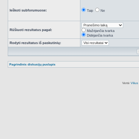
Ieškoti subforumuose:
Taip
Ne
Rūšiuoti rezultatus pagal:
Mažėjančia tvarka
Didėjančia tvarka
Rodyti rezultatus iš paskutinių:
Pagrindinis diskusijų puslapis
Vertė
Viliu