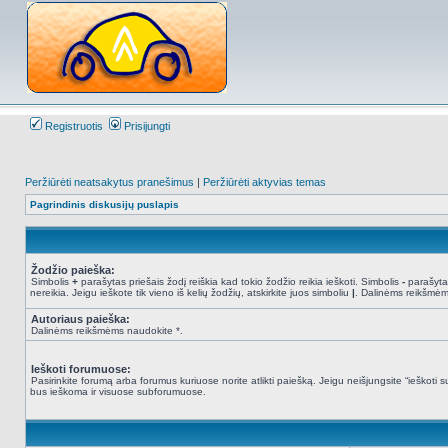
Registruotis
Prisijungti
Peržiūrėti neatsakytus pranešimus
|
Peržiūrėti aktyvias temas
Pagrindinis diskusijų puslapis
Žodžio paieška:
Simbolis
+
parašytas priešais žodį reiškia kad tokio žodžio reikia ieškoti. Simbolis
-
parašytas
nereikia. Jeigu ieškote tik vieno iš kelių žodžių, atskirkite juos simboliu
|
. Dalinėms reikšmėm
Autoriaus paieška:
Dalinėms reikšmėms naudokite *.
Ieškoti forumuose:
Pasirinkite forumą arba forumus kuriuose norite atlikti paiešką. Jeigu neišjungsite “ieškot
bus ieškoma ir visuose subforumuose.