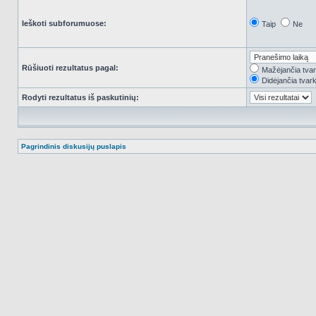
Ieškoti subforumuose:
Taip
Ne
Rūšiuoti rezultatus pagal:
Mažėjančia tva
Didėjančia tvar
Rodyti rezultatus iš paskutinių:
Pagrindinis diskusijų puslapis