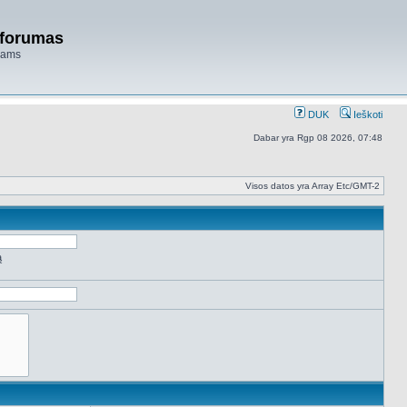
 forumas
niams
DUK
Ieškoti
Dabar yra Rgp 08 2026, 07:48
Visos datos yra Array Etc/GMT-2
ą