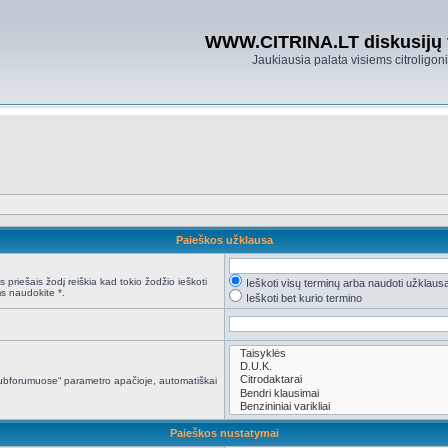
WWW.CITRINA.LT diskusijų
Jaukiausia palata visiems citroligo
Paieškos užklausa
 priešais žodį reiškia kad tokio žodžio ieškoti
Ieškoti visų terminų arba naudoti užklaus
s naudokite *.
Ieškoti bet kurio termino
i subforumuose“ parametro apačioje, automatiškai
Paieškos nustatymai