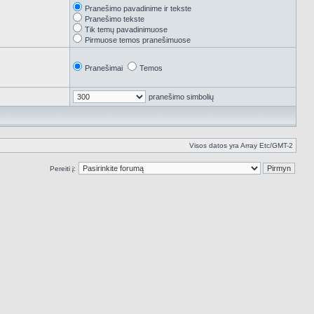
Pranešimo pavadinime ir tekste
Pranešimo tekste
Tik temų pavadinimuose
Pirmuose temos pranešimuose
Pranešimai
Temos
pranešimo simbolių
Visos datos yra Array Etc/GMT-2
Pereiti į: