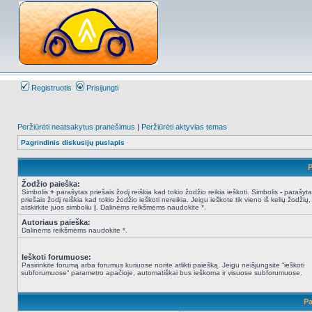
Registruotis
Prisijungti
Peržiūrėti neatsakytus pranešimus
|
Peržiūrėti aktyvias temas
Pagrindinis diskusijų puslapis
P
Žodžio paieška:
Simbolis
+
parašytas priešais žodį reiškia kad tokio žodžio reikia ieškoti. Simbolis
-
parašyta
priešais žodį reiškia kad tokio žodžio ieškoti nereikia. Jeigu ieškote tik vieno iš kelių žodžių,
atskirkite juos simboliu
|
. Dalinėms reikšmėms naudokite *.
Autoriaus paieška:
Dalinėms reikšmėms naudokite *.
Ieškoti forumuose:
Pasirinkite forumą arba forumus kuriuose norite atlikti paiešką. Jeigu neišjungsite “ieškoti
subforumuose“ parametro apačioje, automatiškai bus ieškoma ir visuose subforumuose.
Pa