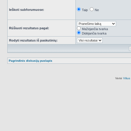
Ieškoti subforumuose:
Taip
Ne
Rūšiuoti rezultatus pagal:
Mažėjančia tvarka
Didėjančia tvarka
Rodyti rezultatus iš paskutinių:
Pagrindinis diskusijų puslapis
Vertė
Viliu