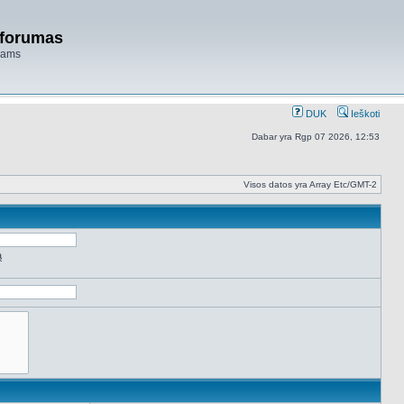
 forumas
niams
DUK
Ieškoti
Dabar yra Rgp 07 2026, 12:53
Visos datos yra Array Etc/GMT-2
ą