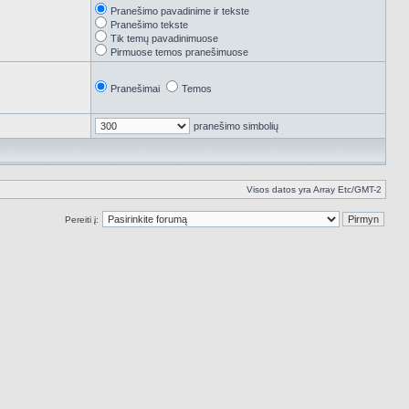
Pranešimo pavadinime ir tekste
Pranešimo tekste
Tik temų pavadinimuose
Pirmuose temos pranešimuose
Pranešimai
Temos
pranešimo simbolių
Visos datos yra Array Etc/GMT-2
Pereiti į: