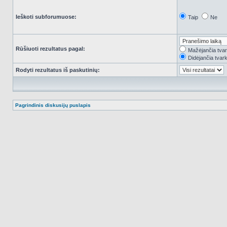
Ieškoti subforumuose:
Taip
Ne
Rūšiuoti rezultatus pagal:
Mažėjančia tva
Didėjančia tvar
Rodyti rezultatus iš paskutinių:
Pagrindinis diskusijų puslapis