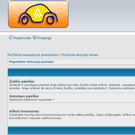
Registruotis
Prisijungti
Peržiūrėti neatsakytus pranešimus
|
Peržiūrėti aktyvias temas
Pagrindinis diskusijų puslapis
Žodžio paieška:
Simbolis
+
parašytas priešais žodį reiškia kad tokio žodžio reikia ieškoti. Simbolis
-
parašytas
nereikia. Jeigu ieškote tik vieno iš kelių žodžių, atskirkite juos simboliu
|
. Dalinėms reikšmėm
Autoriaus paieška:
Dalinėms reikšmėms naudokite *.
Ieškoti forumuose:
Pasirinkite forumą arba forumus kuriuose norite atlikti paiešką. Jeigu neišjungsite “ieškot
bus ieškoma ir visuose subforumuose.