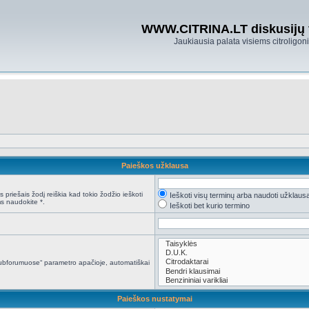
WWW.CITRINA.LT diskusijų
Jaukiausia palata visiems citroligo
Paieškos užklausa
 priešais žodį reiškia kad tokio žodžio ieškoti
Ieškoti visų terminų arba naudoti užklaus
s naudokite *.
Ieškoti bet kurio termino
i subforumuose“ parametro apačioje, automatiškai
Paieškos nustatymai