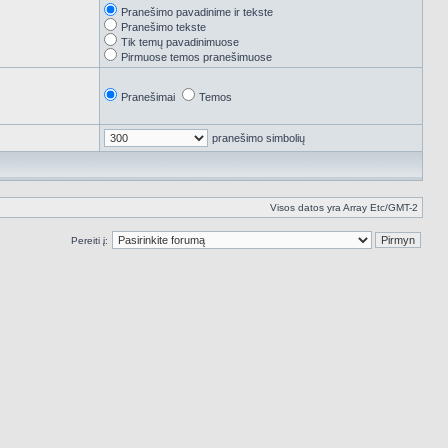
Pranešimo pavadinime ir tekste
Pranešimo tekste
Tik temų pavadinimuose
Pirmuose temos pranešimuose
Pranešimai
Temos
pranešimo simbolių
Visos datos yra Array Etc/GMT-2
Pereiti į: