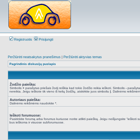
Registruotis
Prisijungti
Peržiūrėti neatsakytus pranešimus
|
Peržiūrėti aktyvias temas
Pagrindinis diskusijų puslapis
Žodžio paieška:
Simbolis
+
parašytas priešais žodį reiškia kad tokio žodžio reikia ieškoti. Simbolis
-
parašytas
nereikia. Jeigu ieškote tik vieno iš kelių žodžių, atskirkite juos simboliu
|
. Dalinėms reikšmėm
Autoriaus paieška:
Dalinėms reikšmėms naudokite *.
Ieškoti forumuose:
Pasirinkite forumą arba forumus kuriuose norite atlikti paiešką. Jeigu neišjungsite “ieškot
bus ieškoma ir visuose subforumuose.