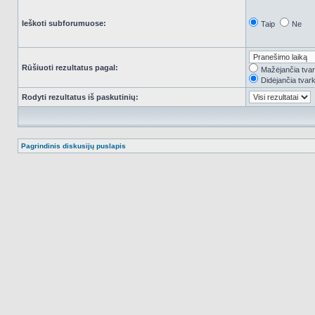
Ieškoti subforumuose:
Taip
Ne
Rūšiuoti rezultatus pagal:
Mažėjančia tva
Didėjančia tvar
Rodyti rezultatus iš paskutinių:
Pagrindinis diskusijų puslapis