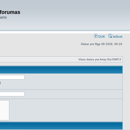
 forumas
niams
DUK
Ieškoti
Dabar yra Rgp 08 2026, 06:19
Visos datos yra Array Etc/GMT-2
ą