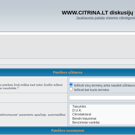
WWW.CITRINA.LT diskusijų
Jaukiausia palata visiems citroligo
Paieškos užklausa
 priešais žodį reiškia kad tokio žodžio ieškoti
Ieškoti visų terminų arba naudoti užklaus
s naudokite *.
Ieškoti bet kurio termino
i subforumuose“ parametro apačioje, automatiškai
Paieškos nustatymai