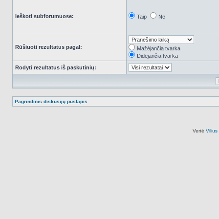
Ieškoti subforumuose:
Taip
Ne
Rūšiuoti rezultatus pagal:
Mažėjančia tvarka
Didėjančia tvarka
Rodyti rezultatus iš paskutinių:
Pagrindinis diskusijų puslapis
Vertė
Viliu