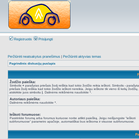
Registruotis
Prisijungti
Peržiūrėti neatsakytus pranešimus
|
Peržiūrėti aktyvias temas
Pagrindinis diskusijų puslapis
P
Žodžio paieška:
Simbolis
+
parašytas priešais žodį reiškia kad tokio žodžio reikia ieškoti. Simbolis
-
parašyta
priešais žodį reiškia kad tokio žodžio ieškoti nereikia. Jeigu ieškote tik vieno iš kelių žodžių,
atskirkite juos simboliu
|
. Dalinėms reikšmėms naudokite *.
Autoriaus paieška:
Dalinėms reikšmėms naudokite *.
Ieškoti forumuose:
Pasirinkite forumą arba forumus kuriuose norite atlikti paiešką. Jeigu neišjungsite “ieškoti
subforumuose“ parametro apačioje, automatiškai bus ieškoma ir visuose subforumuose.
Pa