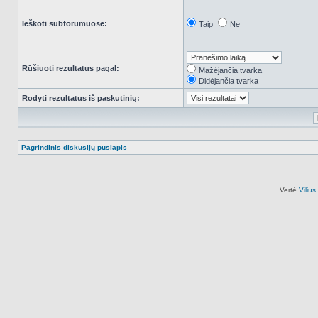
Ieškoti subforumuose:
Taip
Ne
Rūšiuoti rezultatus pagal:
Mažėjančia tvarka
Didėjančia tvarka
Rodyti rezultatus iš paskutinių:
Pagrindinis diskusijų puslapis
Vertė
Viliu