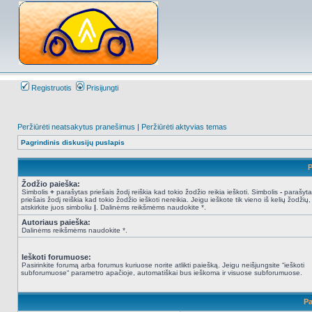
Registruotis
Prisijungti
Peržiūrėti neatsakytus pranešimus
|
Peržiūrėti aktyvias temas
Pagrindinis diskusijų puslapis
P
Žodžio paieška:
Simbolis
+
parašytas priešais žodį reiškia kad tokio žodžio reikia ieškoti. Simbolis
-
parašyta
priešais žodį reiškia kad tokio žodžio ieškoti nereikia. Jeigu ieškote tik vieno iš kelių žodžių,
atskirkite juos simboliu
|
. Dalinėms reikšmėms naudokite *.
Autoriaus paieška:
Dalinėms reikšmėms naudokite *.
Ieškoti forumuose:
Pasirinkite forumą arba forumus kuriuose norite atlikti paiešką. Jeigu neišjungsite “ieškoti
subforumuose“ parametro apačioje, automatiškai bus ieškoma ir visuose subforumuose.
Pa