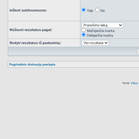
Ieškoti subforumuose:
Taip
Ne
Rūšiuoti rezultatus pagal:
Mažėjančia tvarka
Didėjančia tvarka
Rodyti rezultatus iš paskutinių:
Pagrindinis diskusijų puslapis
Vertė
Viliu