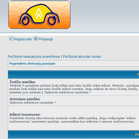
Registruotis
Prisijungti
Peržiūrėti neatsakytus pranešimus
|
Peržiūrėti aktyvias temas
Pagrindinis diskusijų puslapis
P
Žodžio paieška:
Simbolis
+
parašytas priešais žodį reiškia kad tokio žodžio reikia ieškoti. Simbolis
-
parašyta
priešais žodį reiškia kad tokio žodžio ieškoti nereikia. Jeigu ieškote tik vieno iš kelių žodžių,
atskirkite juos simboliu
|
. Dalinėms reikšmėms naudokite *.
Autoriaus paieška:
Dalinėms reikšmėms naudokite *.
Ieškoti forumuose:
Pasirinkite forumą arba forumus kuriuose norite atlikti paiešką. Jeigu neišjungsite “ieškoti
subforumuose“ parametro apačioje, automatiškai bus ieškoma ir visuose subforumuose.
Pa