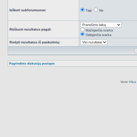
Ieškoti subforumuose:
Taip
Ne
Rūšiuoti rezultatus pagal:
Mažėjančia tvarka
Didėjančia tvarka
Rodyti rezultatus iš paskutinių:
Pagrindinis diskusijų puslapis
Vertė
Viliu