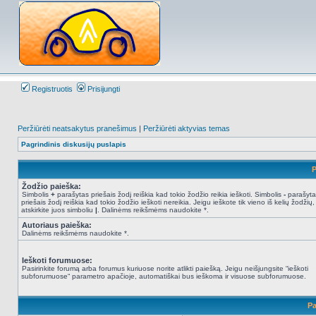
Registruotis
Prisijungti
Peržiūrėti neatsakytus pranešimus
|
Peržiūrėti aktyvias temas
Pagrindinis diskusijų puslapis
P
Žodžio paieška:
Simbolis
+
parašytas priešais žodį reiškia kad tokio žodžio reikia ieškoti. Simbolis
-
parašyta
priešais žodį reiškia kad tokio žodžio ieškoti nereikia. Jeigu ieškote tik vieno iš kelių žodžių,
atskirkite juos simboliu
|
. Dalinėms reikšmėms naudokite *.
Autoriaus paieška:
Dalinėms reikšmėms naudokite *.
Ieškoti forumuose:
Pasirinkite forumą arba forumus kuriuose norite atlikti paiešką. Jeigu neišjungsite “ieškoti
subforumuose“ parametro apačioje, automatiškai bus ieškoma ir visuose subforumuose.
Pa