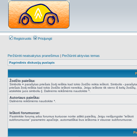
Registruotis
Prisijungti
Peržiūrėti neatsakytus pranešimus
|
Peržiūrėti aktyvias temas
Pagrindinis diskusijų puslapis
P
Žodžio paieška:
Simbolis
+
parašytas priešais žodį reiškia kad tokio žodžio reikia ieškoti. Simbolis
-
parašyta
priešais žodį reiškia kad tokio žodžio ieškoti nereikia. Jeigu ieškote tik vieno iš kelių žodžių,
atskirkite juos simboliu
|
. Dalinėms reikšmėms naudokite *.
Autoriaus paieška:
Dalinėms reikšmėms naudokite *.
Ieškoti forumuose:
Pasirinkite forumą arba forumus kuriuose norite atlikti paiešką. Jeigu neišjungsite “ieškoti
subforumuose“ parametro apačioje, automatiškai bus ieškoma ir visuose subforumuose.
Pa