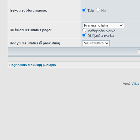
Ieškoti subforumuose:
Taip
Ne
Rūšiuoti rezultatus pagal:
Mažėjančia tvarka
Didėjančia tvarka
Rodyti rezultatus iš paskutinių:
Pagrindinis diskusijų puslapis
Vertė
Viliu