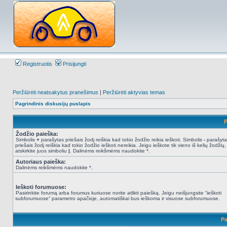
Registruotis
Prisijungti
Peržiūrėti neatsakytus pranešimus
|
Peržiūrėti aktyvias temas
Pagrindinis diskusijų puslapis
P
Žodžio paieška:
Simbolis
+
parašytas priešais žodį reiškia kad tokio žodžio reikia ieškoti. Simbolis
-
parašyta
priešais žodį reiškia kad tokio žodžio ieškoti nereikia. Jeigu ieškote tik vieno iš kelių žodžių,
atskirkite juos simboliu
|
. Dalinėms reikšmėms naudokite *.
Autoriaus paieška:
Dalinėms reikšmėms naudokite *.
Ieškoti forumuose:
Pasirinkite forumą arba forumus kuriuose norite atlikti paiešką. Jeigu neišjungsite “ieškoti
subforumuose“ parametro apačioje, automatiškai bus ieškoma ir visuose subforumuose.
Pa