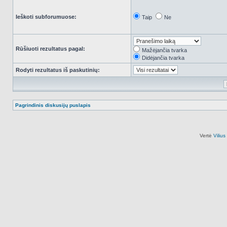
Ieškoti subforumuose:
Taip
Ne
Rūšiuoti rezultatus pagal:
Mažėjančia tvarka
Didėjančia tvarka
Rodyti rezultatus iš paskutinių:
Pagrindinis diskusijų puslapis
Vertė
Viliu