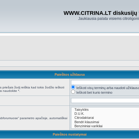
WWW.CITRINA.LT diskusijų
Jaukiausia palata visiems citroligo
Paieškos užklausa
 priešais žodį reiškia kad tokio žodžio ieškoti
Ieškoti visų terminų arba naudoti užklaus
s naudokite *.
Ieškoti bet kurio termino
i subforumuose“ parametro apačioje, automatiškai
Paieškos nustatymai