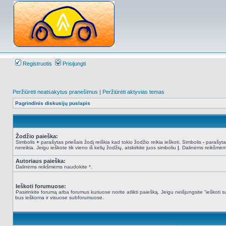
Registruotis
Prisijungti
Peržiūrėti neatsakytus pranešimus
|
Peržiūrėti aktyvias temas
Pagrindinis diskusijų puslapis
Žodžio paieška:
Simbolis
+
parašytas priešais žodį reiškia kad tokio žodžio reikia ieškoti. Simbolis
-
parašytas
nereikia. Jeigu ieškote tik vieno iš kelių žodžių, atskirkite juos simboliu
|
. Dalinėms reikšmėm
Autoriaus paieška:
Dalinėms reikšmėms naudokite *.
Ieškoti forumuose:
Pasirinkite forumą arba forumus kuriuose norite atlikti paiešką. Jeigu neišjungsite “ieškot
bus ieškoma ir visuose subforumuose.