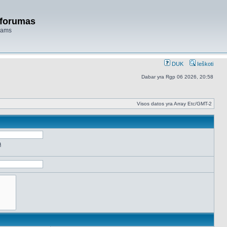
 forumas
niams
DUK
Ieškoti
Dabar yra Rgp 06 2026, 20:58
Visos datos yra Array Etc/GMT-2
ą