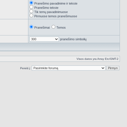
Pranešimo pavadinime ir tekste
Pranešimo tekste
Tik temų pavadinimuose
Pirmuose temos pranešimuose
Pranešimai
Temos
pranešimo simbolių
Visos datos yra Array Etc/GMT-2
Pereiti į: