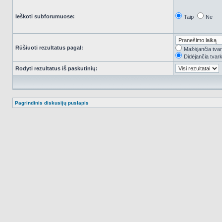
Ieškoti subforumuose:
Taip
Ne
Rūšiuoti rezultatus pagal:
Mažėjančia tva
Didėjančia tvar
Rodyti rezultatus iš paskutinių:
Pagrindinis diskusijų puslapis