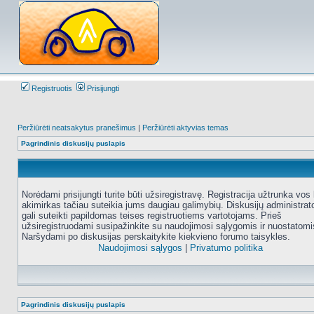
Registruotis
Prisijungti
Peržiūrėti neatsakytus pranešimus
|
Peržiūrėti aktyvias temas
Pagrindinis diskusijų puslapis
Norėdami prisijungti turite būti užsiregistravę. Registracija užtrunka vos 
akimirkas tačiau suteikia jums daugiau galimybių. Diskusijų administrat
gali suteikti papildomas teises registruotiems vartotojams. Prieš
užsiregistruodami susipažinkite su naudojimosi sąlygomis ir nuostatomi
Naršydami po diskusijas perskaitykite kiekvieno forumo taisykles.
Naudojimosi sąlygos
|
Privatumo politika
Pagrindinis diskusijų puslapis