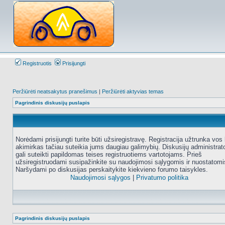
Registruotis
Prisijungti
Peržiūrėti neatsakytus pranešimus
|
Peržiūrėti aktyvias temas
Pagrindinis diskusijų puslapis
Norėdami prisijungti turite būti užsiregistravę. Registracija užtrunka vos 
akimirkas tačiau suteikia jums daugiau galimybių. Diskusijų administrat
gali suteikti papildomas teises registruotiems vartotojams. Prieš
užsiregistruodami susipažinkite su naudojimosi sąlygomis ir nuostatomi
Naršydami po diskusijas perskaitykite kiekvieno forumo taisykles.
Naudojimosi sąlygos
|
Privatumo politika
Pagrindinis diskusijų puslapis