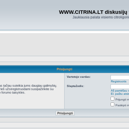
WWW.CITRINA.LT diskusijų
Jaukiausia palata visiems citroligo
Prisijungti
Vartotojo vardas:
Registruotis
kas tačiau suteikia jums daugiau galimybių.
Slaptažodis:
Prieš užsiregistruodami susipažinkite su
Aš pamiršau 
 forumo taisykles.
El. paštu ats
Prijungti
Paslėpti 