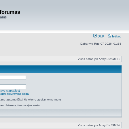
 forumas
niams
DUK
Ieškoti
Dabar yra Rgp 07 2026, 01:38
Visos datos yra Array Etc/GMT-2
savo slaptažodį
isiųsti aktyvavimo kodą
 mane automatiškai kiekvieno apsilankymo metu
mano būseną šios sesijos metu
Visos datos yra Array Etc/GMT-2