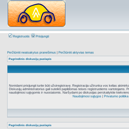
Registruotis
Prisijungti
Peržiūrėti neatsakytus pranešimus
|
Peržiūrėti aktyvias temas
Pagrindinis diskusijų puslapis
Norėdami prisijungti turite būti užsiregistravę. Registracija užtrunka vos kelias akimir
Diskusijų administratorius gali suteikti papildomas teises registruotiems vartotojams. 
naudojimosi sąlygomis ir nuostatomis. Naršydami po diskusijas perskaitykite kiekvieno
Naudojimosi sąlygos
|
Privatumo politika
Pagrindinis diskusijų puslapis