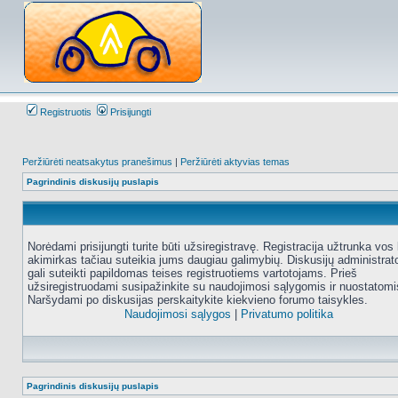
Registruotis
Prisijungti
Peržiūrėti neatsakytus pranešimus
|
Peržiūrėti aktyvias temas
Pagrindinis diskusijų puslapis
Norėdami prisijungti turite būti užsiregistravę. Registracija užtrunka vos 
akimirkas tačiau suteikia jums daugiau galimybių. Diskusijų administrat
gali suteikti papildomas teises registruotiems vartotojams. Prieš
užsiregistruodami susipažinkite su naudojimosi sąlygomis ir nuostatomi
Naršydami po diskusijas perskaitykite kiekvieno forumo taisykles.
Naudojimosi sąlygos
|
Privatumo politika
Pagrindinis diskusijų puslapis