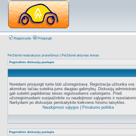
Registruotis
Prisijungti
Peržiūrėti neatsakytus pranešimus
|
Peržiūrėti aktyvias temas
Pagrindinis diskusijų puslapis
Norėdami prisijungti turite būti užsiregistravę. Registracija užtrunka vos 
akimirkas tačiau suteikia jums daugiau galimybių. Diskusijų administrat
gali suteikti papildomas teises registruotiems vartotojams. Prieš
užsiregistruodami susipažinkite su naudojimosi sąlygomis ir nuostatomi
Naršydami po diskusijas perskaitykite kiekvieno forumo taisykles.
Naudojimosi sąlygos
|
Privatumo politika
Pagrindinis diskusijų puslapis