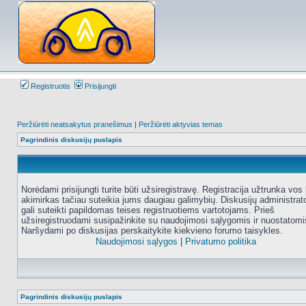
Registruotis
Prisijungti
Peržiūrėti neatsakytus pranešimus
|
Peržiūrėti aktyvias temas
Pagrindinis diskusijų puslapis
Norėdami prisijungti turite būti užsiregistravę. Registracija užtrunka vos 
akimirkas tačiau suteikia jums daugiau galimybių. Diskusijų administrat
gali suteikti papildomas teises registruotiems vartotojams. Prieš
užsiregistruodami susipažinkite su naudojimosi sąlygomis ir nuostatomi
Naršydami po diskusijas perskaitykite kiekvieno forumo taisykles.
Naudojimosi sąlygos
|
Privatumo politika
Pagrindinis diskusijų puslapis