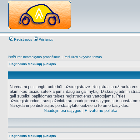
Registruotis
Prisijungti
Peržiūrėti neatsakytus pranešimus
|
Peržiūrėti aktyvias temas
Pagrindinis diskusijų puslapis
Norėdami prisijungti turite būti užsiregistravę. Registracija užtrunka vos 
akimirkas tačiau suteikia jums daugiau galimybių. Diskusijų administrat
gali suteikti papildomas teises registruotiems vartotojams. Prieš
užsiregistruodami susipažinkite su naudojimosi sąlygomis ir nuostatomi
Naršydami po diskusijas perskaitykite kiekvieno forumo taisykles.
Naudojimosi sąlygos
|
Privatumo politika
Pagrindinis diskusijų puslapis