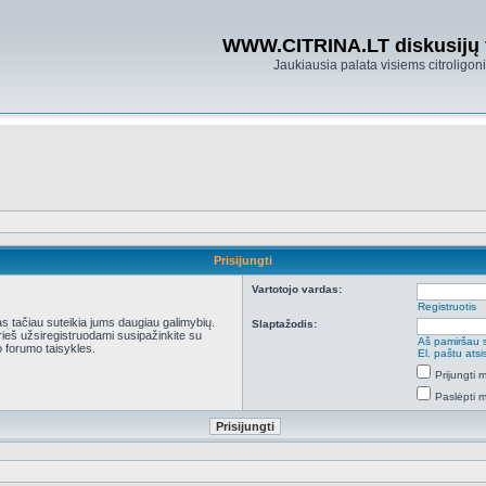
WWW.CITRINA.LT diskusijų
Jaukiausia palata visiems citroligo
Prisijungti
Vartotojo vardas:
Registruotis
kas tačiau suteikia jums daugiau galimybių.
Slaptažodis:
Prieš užsiregistruodami susipažinkite su
Aš pamiršau 
 forumo taisykles.
El. paštu ats
Prijungti
Paslėpti 