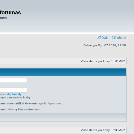
 forumas
niams
DUK
Ieškoti
Dabar yra Rgp 07 2026, 17:58
Visos datos yra Array Etc/GMT-2
savo slaptažodį
isiųsti aktyvavimo kodą
 mane automatiškai kiekvieno apsilankymo metu
mano būseną šios sesijos metu
Visos datos yra Array Etc/GMT-2