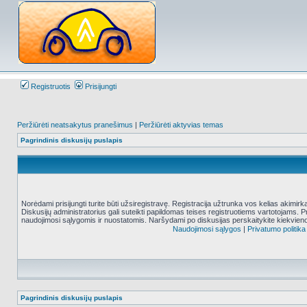
Registruotis
Prisijungti
Peržiūrėti neatsakytus pranešimus
|
Peržiūrėti aktyvias temas
Pagrindinis diskusijų puslapis
Norėdami prisijungti turite būti užsiregistravę. Registracija užtrunka vos kelias akimir
Diskusijų administratorius gali suteikti papildomas teises registruotiems vartotojams. 
naudojimosi sąlygomis ir nuostatomis. Naršydami po diskusijas perskaitykite kiekvieno
Naudojimosi sąlygos
|
Privatumo politika
Pagrindinis diskusijų puslapis