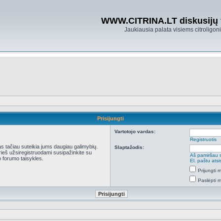
WWW.CITRINA.LT diskusijų
Jaukiausia palata visiems citroligo
Prisijungti
Vartotojo vardas:
Registruotis
kas tačiau suteikia jums daugiau galimybių.
Slaptažodis:
Prieš užsiregistruodami susipažinkite su
Aš pamiršau 
 forumo taisykles.
El. paštu ats
Prijungti
Paslėpti 