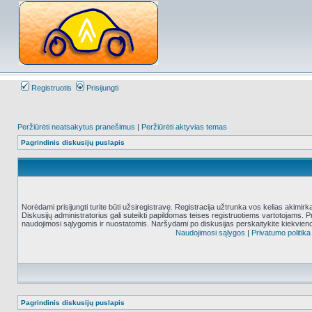
Registruotis
Prisijungti
Peržiūrėti neatsakytus pranešimus
|
Peržiūrėti aktyvias temas
Pagrindinis diskusijų puslapis
Norėdami prisijungti turite būti užsiregistravę. Registracija užtrunka vos kelias akimir
Diskusijų administratorius gali suteikti papildomas teises registruotiems vartotojams. 
naudojimosi sąlygomis ir nuostatomis. Naršydami po diskusijas perskaitykite kiekvieno
Naudojimosi sąlygos
|
Privatumo politika
Pagrindinis diskusijų puslapis