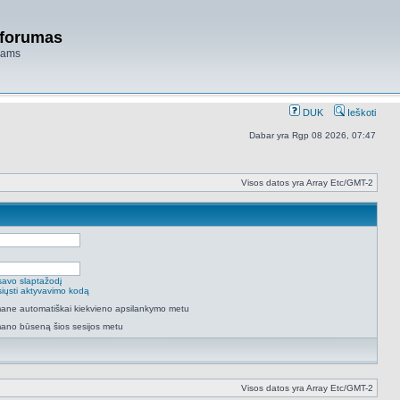
 forumas
niams
DUK
Ieškoti
Dabar yra Rgp 08 2026, 07:47
Visos datos yra Array Etc/GMT-2
savo slaptažodį
isiųsti aktyvavimo kodą
 mane automatiškai kiekvieno apsilankymo metu
mano būseną šios sesijos metu
Visos datos yra Array Etc/GMT-2