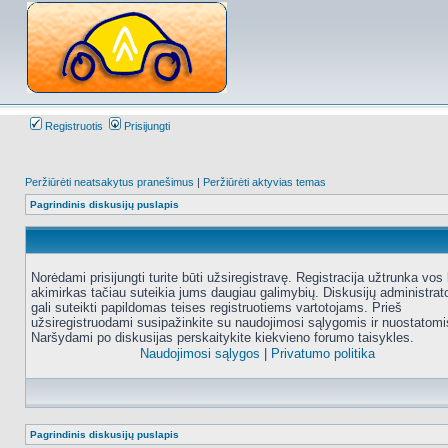
Registruotis
Prisijungti
Peržiūrėti neatsakytus pranešimus
|
Peržiūrėti aktyvias temas
Pagrindinis diskusijų puslapis
Norėdami prisijungti turite būti užsiregistravę. Registracija užtrunka vos 
akimirkas tačiau suteikia jums daugiau galimybių. Diskusijų administrat
gali suteikti papildomas teises registruotiems vartotojams. Prieš
užsiregistruodami susipažinkite su naudojimosi sąlygomis ir nuostatomi
Naršydami po diskusijas perskaitykite kiekvieno forumo taisykles.
Naudojimosi sąlygos
|
Privatumo politika
Pagrindinis diskusijų puslapis