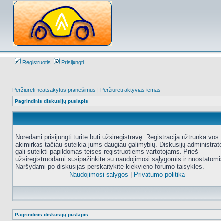
Registruotis
Prisijungti
Peržiūrėti neatsakytus pranešimus
|
Peržiūrėti aktyvias temas
Pagrindinis diskusijų puslapis
Norėdami prisijungti turite būti užsiregistravę. Registracija užtrunka vos 
akimirkas tačiau suteikia jums daugiau galimybių. Diskusijų administrat
gali suteikti papildomas teises registruotiems vartotojams. Prieš
užsiregistruodami susipažinkite su naudojimosi sąlygomis ir nuostatomi
Naršydami po diskusijas perskaitykite kiekvieno forumo taisykles.
Naudojimosi sąlygos
|
Privatumo politika
Pagrindinis diskusijų puslapis