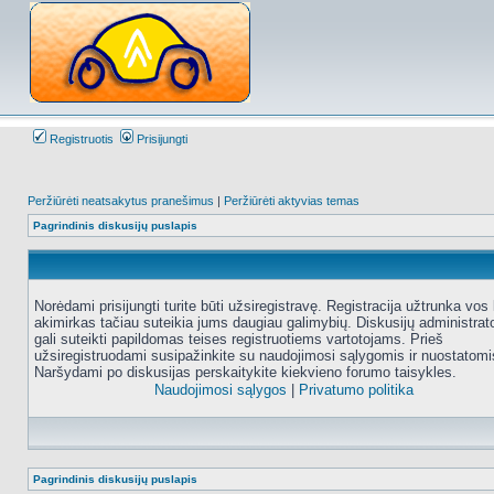
Registruotis
Prisijungti
Peržiūrėti neatsakytus pranešimus
|
Peržiūrėti aktyvias temas
Pagrindinis diskusijų puslapis
Norėdami prisijungti turite būti užsiregistravę. Registracija užtrunka vos 
akimirkas tačiau suteikia jums daugiau galimybių. Diskusijų administrat
gali suteikti papildomas teises registruotiems vartotojams. Prieš
užsiregistruodami susipažinkite su naudojimosi sąlygomis ir nuostatomi
Naršydami po diskusijas perskaitykite kiekvieno forumo taisykles.
Naudojimosi sąlygos
|
Privatumo politika
Pagrindinis diskusijų puslapis