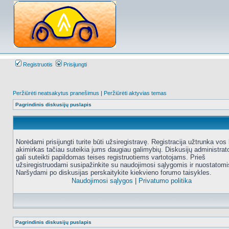
Registruotis
Prisijungti
Peržiūrėti neatsakytus pranešimus
|
Peržiūrėti aktyvias temas
Pagrindinis diskusijų puslapis
Norėdami prisijungti turite būti užsiregistravę. Registracija užtrunka vos 
akimirkas tačiau suteikia jums daugiau galimybių. Diskusijų administrat
gali suteikti papildomas teises registruotiems vartotojams. Prieš
užsiregistruodami susipažinkite su naudojimosi sąlygomis ir nuostatomi
Naršydami po diskusijas perskaitykite kiekvieno forumo taisykles.
Naudojimosi sąlygos
|
Privatumo politika
Pagrindinis diskusijų puslapis