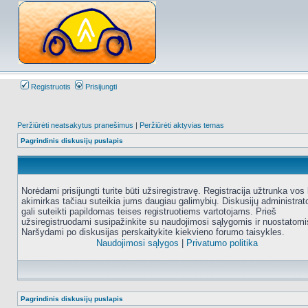
Registruotis
Prisijungti
Peržiūrėti neatsakytus pranešimus
|
Peržiūrėti aktyvias temas
Pagrindinis diskusijų puslapis
Norėdami prisijungti turite būti užsiregistravę. Registracija užtrunka vos 
akimirkas tačiau suteikia jums daugiau galimybių. Diskusijų administrat
gali suteikti papildomas teises registruotiems vartotojams. Prieš
užsiregistruodami susipažinkite su naudojimosi sąlygomis ir nuostatomi
Naršydami po diskusijas perskaitykite kiekvieno forumo taisykles.
Naudojimosi sąlygos
|
Privatumo politika
Pagrindinis diskusijų puslapis