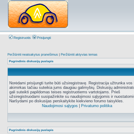
Registruotis
Prisijungti
Peržiūrėti neatsakytus pranešimus
|
Peržiūrėti aktyvias temas
Pagrindinis diskusijų puslapis
Norėdami prisijungti turite būti užsiregistravę. Registracija užtrunka vos 
akimirkas tačiau suteikia jums daugiau galimybių. Diskusijų administrat
gali suteikti papildomas teises registruotiems vartotojams. Prieš
užsiregistruodami susipažinkite su naudojimosi sąlygomis ir nuostatomi
Naršydami po diskusijas perskaitykite kiekvieno forumo taisykles.
Naudojimosi sąlygos
|
Privatumo politika
Pagrindinis diskusijų puslapis