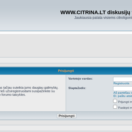
WWW.CITRINA.LT diskusijų
Jaukiausia palata visiems citroligo
Prisijungti
Vartotojo vardas:
Registruotis
kas tačiau suteikia jums daugiau galimybių.
Slaptažodis:
Prieš užsiregistruodami susipažinkite su
Aš pamiršau 
 forumo taisykles.
El. paštu ats
Prijungti
Paslėpti 