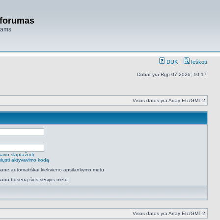
 forumas
niams
DUK
Ieškoti
Dabar yra Rgp 07 2026, 10:17
Visos datos yra Array Etc/GMT-2
savo slaptažodį
isiųsti aktyvavimo kodą
 mane automatiškai kiekvieno apsilankymo metu
mano būseną šios sesijos metu
Visos datos yra Array Etc/GMT-2