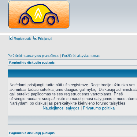
Registruotis
Prisijungti
Peržiūrėti neatsakytus pranešimus
|
Peržiūrėti aktyvias temas
Pagrindinis diskusijų puslapis
Norėdami prisijungti turite būti užsiregistravę. Registracija užtrunka vos 
akimirkas tačiau suteikia jums daugiau galimybių. Diskusijų administrat
gali suteikti papildomas teises registruotiems vartotojams. Prieš
užsiregistruodami susipažinkite su naudojimosi sąlygomis ir nuostatomi
Naršydami po diskusijas perskaitykite kiekvieno forumo taisykles.
Naudojimosi sąlygos
|
Privatumo politika
Pagrindinis diskusijų puslapis