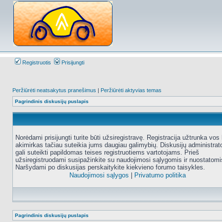
Registruotis
Prisijungti
Peržiūrėti neatsakytus pranešimus
|
Peržiūrėti aktyvias temas
Pagrindinis diskusijų puslapis
Norėdami prisijungti turite būti užsiregistravę. Registracija užtrunka vos 
akimirkas tačiau suteikia jums daugiau galimybių. Diskusijų administrat
gali suteikti papildomas teises registruotiems vartotojams. Prieš
užsiregistruodami susipažinkite su naudojimosi sąlygomis ir nuostatomi
Naršydami po diskusijas perskaitykite kiekvieno forumo taisykles.
Naudojimosi sąlygos
|
Privatumo politika
Pagrindinis diskusijų puslapis