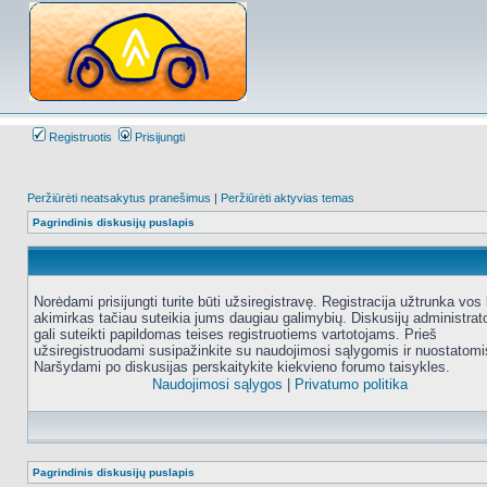
Registruotis
Prisijungti
Peržiūrėti neatsakytus pranešimus
|
Peržiūrėti aktyvias temas
Pagrindinis diskusijų puslapis
Norėdami prisijungti turite būti užsiregistravę. Registracija užtrunka vos 
akimirkas tačiau suteikia jums daugiau galimybių. Diskusijų administrat
gali suteikti papildomas teises registruotiems vartotojams. Prieš
užsiregistruodami susipažinkite su naudojimosi sąlygomis ir nuostatomi
Naršydami po diskusijas perskaitykite kiekvieno forumo taisykles.
Naudojimosi sąlygos
|
Privatumo politika
Pagrindinis diskusijų puslapis