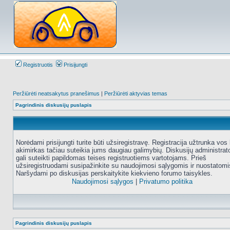
Registruotis
Prisijungti
Peržiūrėti neatsakytus pranešimus
|
Peržiūrėti aktyvias temas
Pagrindinis diskusijų puslapis
Norėdami prisijungti turite būti užsiregistravę. Registracija užtrunka vos 
akimirkas tačiau suteikia jums daugiau galimybių. Diskusijų administrat
gali suteikti papildomas teises registruotiems vartotojams. Prieš
užsiregistruodami susipažinkite su naudojimosi sąlygomis ir nuostatomi
Naršydami po diskusijas perskaitykite kiekvieno forumo taisykles.
Naudojimosi sąlygos
|
Privatumo politika
Pagrindinis diskusijų puslapis