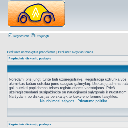
Registruotis
Prisijungti
Peržiūrėti neatsakytus pranešimus
|
Peržiūrėti aktyvias temas
Pagrindinis diskusijų puslapis
Norėdami prisijungti turite būti užsiregistravę. Registracija užtrunka vos 
akimirkas tačiau suteikia jums daugiau galimybių. Diskusijų administrat
gali suteikti papildomas teises registruotiems vartotojams. Prieš
užsiregistruodami susipažinkite su naudojimosi sąlygomis ir nuostatomi
Naršydami po diskusijas perskaitykite kiekvieno forumo taisykles.
Naudojimosi sąlygos
|
Privatumo politika
Pagrindinis diskusijų puslapis