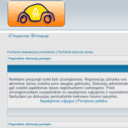
Registruotis
Prisijungti
Peržiūrėti neatsakytus pranešimus
|
Peržiūrėti aktyvias temas
Pagrindinis diskusijų puslapis
Norėdami prisijungti turite būti užsiregistravę. Registracija užtrunka vos 
akimirkas tačiau suteikia jums daugiau galimybių. Diskusijų administrat
gali suteikti papildomas teises registruotiems vartotojams. Prieš
užsiregistruodami susipažinkite su naudojimosi sąlygomis ir nuostatomi
Naršydami po diskusijas perskaitykite kiekvieno forumo taisykles.
Naudojimosi sąlygos
|
Privatumo politika
Pagrindinis diskusijų puslapis