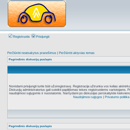
Registruotis
Prisijungti
Peržiūrėti neatsakytus pranešimus
|
Peržiūrėti aktyvias temas
Pagrindinis diskusijų puslapis
Norėdami prisijungti turite būti užsiregistravę. Registracija užtrunka vos kelias akimir
Diskusijų administratorius gali suteikti papildomas teises registruotiems vartotojams. 
naudojimosi sąlygomis ir nuostatomis. Naršydami po diskusijas perskaitykite kiekvieno
Naudojimosi sąlygos
|
Privatumo politika
Pagrindinis diskusijų puslapis