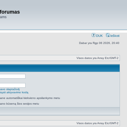
 forumas
niams
DUK
Ieškoti
Dabar yra Rgp 06 2026, 20:40
Visos datos yra Array Etc/GMT-2
savo slaptažodį
isiųsti aktyvavimo kodą
 mane automatiškai kiekvieno apsilankymo metu
mano būseną šios sesijos metu
Visos datos yra Array Etc/GMT-2