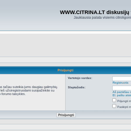
WWW.CITRINA.LT diskusijų
Jaukiausia palata visiems citroligo
Prisijungti
Vartotojo vardas:
Registruotis
kas tačiau suteikia jums daugiau galimybių.
Slaptažodis:
Prieš užsiregistruodami susipažinkite su
Aš pamiršau 
 forumo taisykles.
El. paštu ats
Prijungti
Paslėpti 