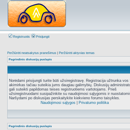
Registruotis
Prisijungti
Peržiūrėti neatsakytus pranešimus
|
Peržiūrėti aktyvias temas
Pagrindinis diskusijų puslapis
Norėdami prisijungti turite būti užsiregistravę. Registracija užtrunka vos 
akimirkas tačiau suteikia jums daugiau galimybių. Diskusijų administrat
gali suteikti papildomas teises registruotiems vartotojams. Prieš
užsiregistruodami susipažinkite su naudojimosi sąlygomis ir nuostatomi
Naršydami po diskusijas perskaitykite kiekvieno forumo taisykles.
Naudojimosi sąlygos
|
Privatumo politika
Pagrindinis diskusijų puslapis