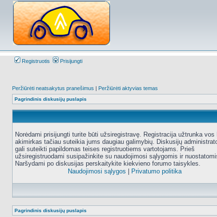
Registruotis
Prisijungti
Peržiūrėti neatsakytus pranešimus
|
Peržiūrėti aktyvias temas
Pagrindinis diskusijų puslapis
Norėdami prisijungti turite būti užsiregistravę. Registracija užtrunka vos 
akimirkas tačiau suteikia jums daugiau galimybių. Diskusijų administrat
gali suteikti papildomas teises registruotiems vartotojams. Prieš
užsiregistruodami susipažinkite su naudojimosi sąlygomis ir nuostatomi
Naršydami po diskusijas perskaitykite kiekvieno forumo taisykles.
Naudojimosi sąlygos
|
Privatumo politika
Pagrindinis diskusijų puslapis