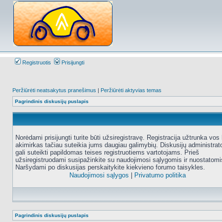
Registruotis
Prisijungti
Peržiūrėti neatsakytus pranešimus
|
Peržiūrėti aktyvias temas
Pagrindinis diskusijų puslapis
Norėdami prisijungti turite būti užsiregistravę. Registracija užtrunka vos 
akimirkas tačiau suteikia jums daugiau galimybių. Diskusijų administrat
gali suteikti papildomas teises registruotiems vartotojams. Prieš
užsiregistruodami susipažinkite su naudojimosi sąlygomis ir nuostatomi
Naršydami po diskusijas perskaitykite kiekvieno forumo taisykles.
Naudojimosi sąlygos
|
Privatumo politika
Pagrindinis diskusijų puslapis