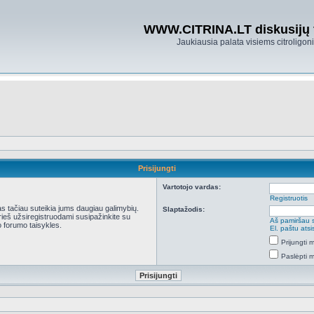
WWW.CITRINA.LT diskusijų
Jaukiausia palata visiems citroligo
Prisijungti
Vartotojo vardas:
Registruotis
kas tačiau suteikia jums daugiau galimybių.
Slaptažodis:
Prieš užsiregistruodami susipažinkite su
Aš pamiršau 
 forumo taisykles.
El. paštu ats
Prijungti
Paslėpti 