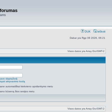
 forumas
niams
DUK
Ieškoti
Dabar yra Rgp 08 2026, 06:21
Visos datos yra Array Etc/GMT-2
savo slaptažodį
isiųsti aktyvavimo kodą
 mane automatiškai kiekvieno apsilankymo metu
mano būseną šios sesijos metu
Visos datos yra Array Etc/GMT-2