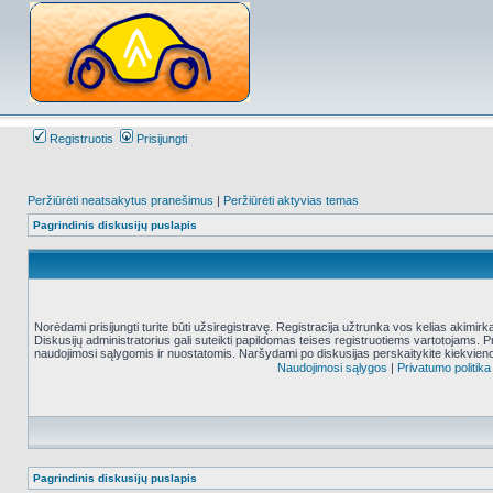
Registruotis
Prisijungti
Peržiūrėti neatsakytus pranešimus
|
Peržiūrėti aktyvias temas
Pagrindinis diskusijų puslapis
Norėdami prisijungti turite būti užsiregistravę. Registracija užtrunka vos kelias akimir
Diskusijų administratorius gali suteikti papildomas teises registruotiems vartotojams. 
naudojimosi sąlygomis ir nuostatomis. Naršydami po diskusijas perskaitykite kiekvieno
Naudojimosi sąlygos
|
Privatumo politika
Pagrindinis diskusijų puslapis