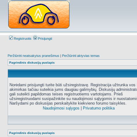
Registruotis
Prisijungti
Peržiūrėti neatsakytus pranešimus
|
Peržiūrėti aktyvias temas
Pagrindinis diskusijų puslapis
Norėdami prisijungti turite būti užsiregistravę. Registracija užtrunka vos 
akimirkas tačiau suteikia jums daugiau galimybių. Diskusijų administrat
gali suteikti papildomas teises registruotiems vartotojams. Prieš
užsiregistruodami susipažinkite su naudojimosi sąlygomis ir nuostatomi
Naršydami po diskusijas perskaitykite kiekvieno forumo taisykles.
Naudojimosi sąlygos
|
Privatumo politika
Pagrindinis diskusijų puslapis