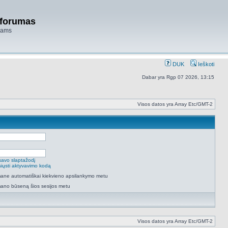
 forumas
niams
DUK
Ieškoti
Dabar yra Rgp 07 2026, 13:15
Visos datos yra Array Etc/GMT-2
savo slaptažodį
isiųsti aktyvavimo kodą
 mane automatiškai kiekvieno apsilankymo metu
mano būseną šios sesijos metu
Visos datos yra Array Etc/GMT-2