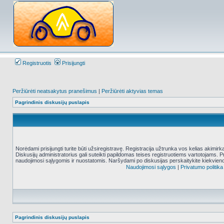
Registruotis
Prisijungti
Peržiūrėti neatsakytus pranešimus
|
Peržiūrėti aktyvias temas
Pagrindinis diskusijų puslapis
Norėdami prisijungti turite būti užsiregistravę. Registracija užtrunka vos kelias akimir
Diskusijų administratorius gali suteikti papildomas teises registruotiems vartotojams. 
naudojimosi sąlygomis ir nuostatomis. Naršydami po diskusijas perskaitykite kiekvieno
Naudojimosi sąlygos
|
Privatumo politika
Pagrindinis diskusijų puslapis