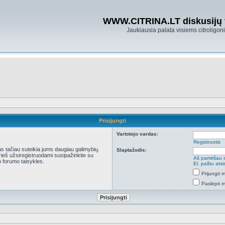
WWW.CITRINA.LT diskusijų
Jaukiausia palata visiems citroligo
Prisijungti
Vartotojo vardas:
Registruotis
kas tačiau suteikia jums daugiau galimybių.
Slaptažodis:
Prieš užsiregistruodami susipažinkite su
Aš pamiršau 
 forumo taisykles.
El. paštu ats
Prijungti
Paslėpti 